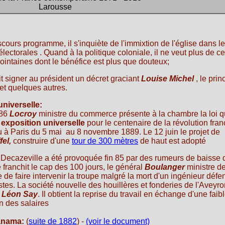
Larousse
cours programme, il s'inquiète de l'immixtion de l'église dans l
ectorales . Quand à la politique coloniale, il ne veut plus de c
lointaines dont le bénéfice est plus que douteux;
it signer au président un décret graciant
Louise Michel
, le prin
et quelques autres.
universelle:
886
Locroy
ministre du commerce présente à la chambre la loi q
e
exposition
universelle
pour le centenaire de la révolution fran
eu à Paris du 5 mai au 8 novembre 1889. Le 12 juin le projet de
fel,
construire d'une
tour de 300 mètres
de haut est adopté
Decazeville a été provoquée fin 85 par des rumeurs de baisse 
e franchit le cap des 100 jours, le général
Boulanger
ministre de
 de faire intervenir la troupe malgré la mort d'un ingénieur défe
stes. La société nouvelle des houillères et fonderies de l'Aveyro
r
Léon Say
. Il obtient la reprise du travail en échange d'une faib
 des salaires
anama:
(
suite de 1882
) -
(voir le document)