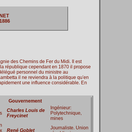
INET
 1886
nie des Chemins de Fer du Midi. Il est
 la république cependant en 1870 il propose
délégué personnel du ministre au
ambetta il ne reviendra à la politique qu'en
 rapidement une influence considérable. En
Gouvernement
Ingénieur:
Charles Louis de
s
Polytechnique,
Freycinet
mines
on
Journaliste. Union
x
René Goblet