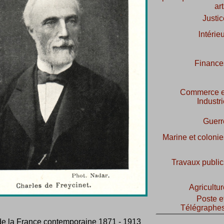
ar
Justic
lntérie
Finance
Commerce e
Industr
Guerr
Marine et colonie
Travaux public
Agricultur
Poste e
Télégraphe
 de la France contemporaine 1871 - 1913