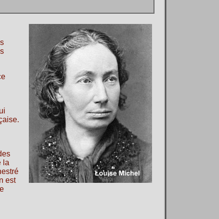
es
es
ce
ui
çaise.
des
 la
nestré
n est
le