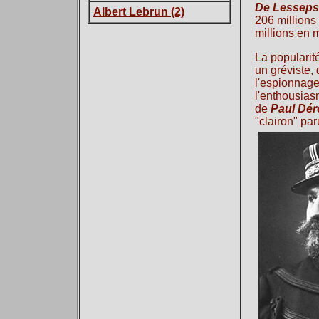
De
Lesseps
Albert Lebrun (2)
206 millions 
millions en 
La popularit
un gréviste, 
l'espionnage 
l'enthousias
de
Paul
Dér
"clairon" pa