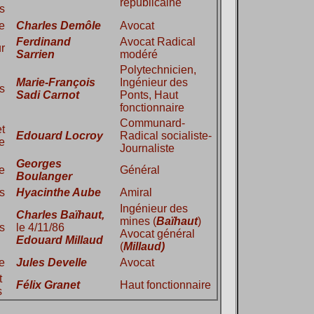
républicaine
ts
e
Charles Demôle
Avocat
Ferdinand
Avocat Radical
ur
Sarrien
modéré
Polytechnicien,
Marie-François
Ingénieur des
s
Sadi Carnot
Ponts, Haut
fonctionnaire
Communard-
t
Edouard Locroy
Radical socialiste-
ie
Journaliste
Georges
e
Général
Boulanger
s
Hyacinthe
Aube
Amiral
Ingénieur des
Charles
Baïhaut
,
mines (
Baïhaut
)
s
le 4/11/86
Avocat général
Edouard
Millaud
(
Millaud)
e
Jules
Develle
Avocat
t
Félix
Granet
Haut fonctionnaire
s