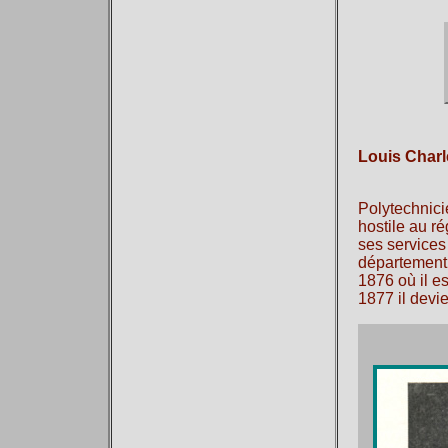
Louis Char
Polytechnici
hostile au r
ses services
département 
1876 où il e
1877 il devi