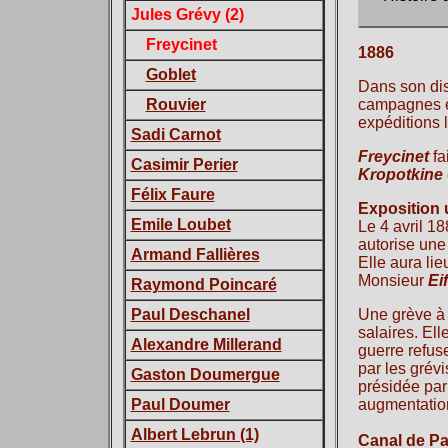
Jules Grévy (2)
Freycinet
1886
Goblet
Dans son dis
Rouvier
campagnes él
expéditions 
Sadi Carnot
Freycinet
fa
Casimir Perier
Kropotkine
Félix Faure
Exposition 
Emile Loubet
Le 4 avril 1
autorise un
Armand Fallières
Elle aura li
Monsieur
Eif
Raymond Poincaré
Paul Deschanel
Une grève à 
salaires. Ell
Alexandre Millerand
guerre refuse
par les grévi
Gaston Doumergue
présidée pa
Paul Doumer
augmentation
Albert Lebrun (1)
Canal de P