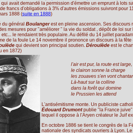
qui avait demandé la permission d'émettre un emprunt à lots 
de francs d'obligations à 3% d'autres émissions suivront pour 114
mars 1888 (
suite en 1888
)
é du général
Boulanger
est en pleine ascension. Ses discours 
des mesures pour "améliorer " la vie du soldat , dépôt de loi sur 
etc... le rendaient très populaire. Au défilé du 14 juillet parada
me de la foule Le 14 novembre il prononce un discours à la fête 
oulède
qui devient son principal soutien.
Déroulède
est le cha
ru en 1872)
l'air est pur, la route est large,
le clairon sonne la charge
les zouaves s'en vont chanta
Là-haut sur la colline
dans la forêt qui domine
le Prussien les attend
L'
antisémitisme
monte. Un publiciste cathol
Édouard
Drumont
publie "la France juive
lequel il oppose à l'Aryen créateur le Juif ex
En octobre 1886 se tient le congrès de la F
nationale des syndicats ouvriers à Lyon. 