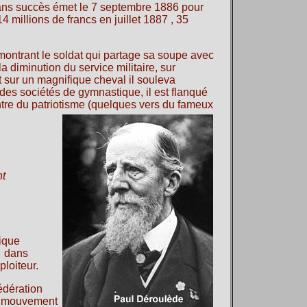
sans succès émet le 7 septembre 1886 pour
 millions de francs en juillet 1887 , 35
montrant le soldat qui partage sa soupe avec
la diminution du service militaire, sur
nt sur un magnifique cheval il souleva
des sociétés de gymnastique, il est flanqué
ntre du patriotisme (quelques vers du fameux
nt
ique
" dans
ploiteur.
édération
Le mouvement