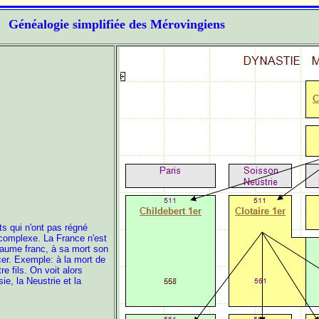
Généalogie simplifiée des Mérovingiens
ts qui n'ont pas régné
 complexe. La France n'est
royaume franc, à sa mort
son
cer.
Exemple: à
la mort de
re
fils. On voit alors
e, la Neustrie et la