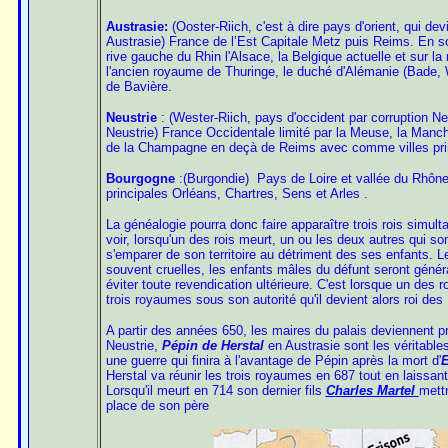
Austrasie:
(Ooster-Riich, c'est à dire pays d'orient, qui de
Austrasie) France de l’Est Capitale Metz puis Reims. En son
rive gauche du Rhin l'Alsace, la Belgique actuelle et sur la r
l'ancien royaume de Thuringe, le duché d'Alémanie (Bade, 
de Bavière.
Neustrie
: (Wester-Riich, pays d'occident par corruption N
Neustrie) France Occidentale limité par la Meuse, la Manch
de la Champagne en deçà de Reims avec comme villes prin
Bourgogne
:(Burgondie) Pays de Loire et vallée du Rhôn
principales Orléans, Chartres, Sens et Arles .
La généalogie pourra donc faire apparaître trois rois simul
voir,
lorsqu'un des rois meurt, un
ou les
deux autres
qui son
s'emparer de son territoire
au détriment des ses enfants
.
Le
souvent cruelles, les enfants mâles du défunt seront géné
éviter toute revendication ultérieure.
C'est lorsque un des ro
trois royaumes sous son autorité qu'il devient alors roi des
A partir des années 650, les maires du palais deviennent 
Neustrie,
Pépin de Herstal
en Austrasie sont les véritables
une guerre qui finira à l'avantage de Pépin après la mort d'
E
Herstal va réunir les trois royaumes en 687 tout en laissan
Lorsqu'il meurt en 714 son dernier fils
Charles Martel
mettr
place de son père